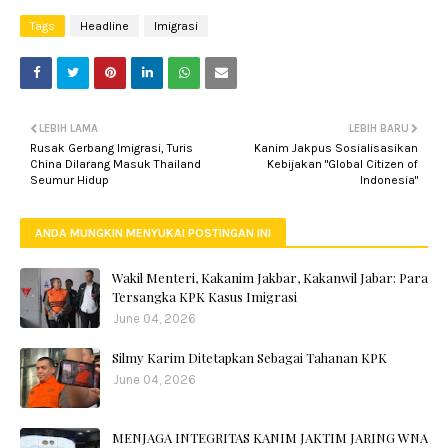
Tags
Headline
Imigrasi
LEBIH LAMA
LEBIH BARU
Rusak Gerbang Imigrasi, Turis
Kanim Jakpus Sosialisasikan
China Dilarang Masuk Thailand
Kebijakan "Global Citizen of
Seumur Hidup
Indonesia"
ANDA MUNGKIN MENYUKAI POSTINGAN INI
Wakil Menteri, Kakanim Jakbar, Kakanwil Jabar: Para
Tersangka KPK Kasus Imigrasi
June 04, 2026
Silmy Karim Ditetapkan Sebagai Tahanan KPK
June 04, 2026
MENJAGA INTEGRITAS KANIM JAKTIM JARING WNA