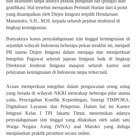
dan akuntabel tanpa adanya praktik pungutan liar (pungli) atau
gratifikasi. Hal tersebut merupakan Perintah Harian dari 4 point
yang disampaikan oleh Dirjen Imigrasi terpilih Hendarsam
Marantoko, S.H., M.H. kepada seluruh pejabat struktural di
lingkup keimigrasian.
Banyaknya kasus penyalahgunaan izin tinggal keimigrasian di
sejumlah wilayah Indonesia beberapa pekan terakhir ini, menjadi
PR utama Dirjen Imigrasi dalam menjaga dan memperkuat
Integritas Pagawai seluruh jajaran Imigrasi baik di lingkup
Direktorat Jenderal Imigrasi maupun seluruh kantor unit
pelayanan keimigrasian di Indonesia tanpa terkecuali.
Acuan memperkuat integritas dalam pengawasan orang asing
yang berada di wilayah NKRI mencakup beberapa pilar utama
yaitu, Pencegahan Konflik Kepentingan, Sinergi TIMPORA,
Digitalisasi Layanan dan Pelaporan. Dalam hal ini Kantor
Imigrasi Kelas I TPI Jakarta Timur, menemukan adanya
penyalahgunaan izin tinggal yang dilakukan oleh salah satu
Warga Negara Asing (WNA) asal Maroko yang diduga
menjalankan praktik prostitusi secara online.