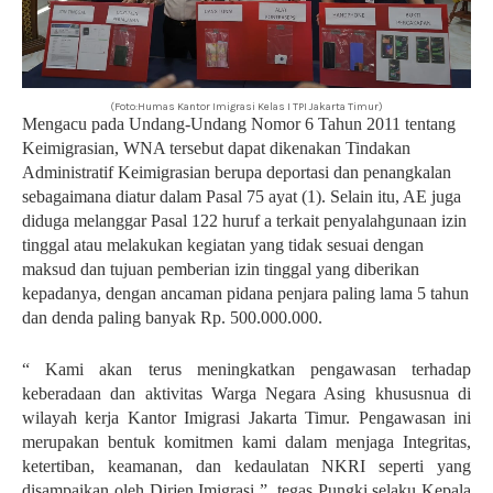
(Foto:Humas Kantor Imigrasi Kelas I TPI Jakarta Timur)
Mengacu pada Undang-Undang Nomor 6 Tahun 2011 tentang
Keimigrasian, WNA tersebut dapat dikenakan Tindakan
Administratif Keimigrasian berupa deportasi dan penangkalan
sebagaimana diatur dalam Pasal 75 ayat (1). Selain itu, AE juga
diduga melanggar Pasal 122 huruf a terkait penyalahgunaan izin
tinggal atau melakukan kegiatan yang tidak sesuai dengan
maksud dan tujuan pemberian izin tinggal yang diberikan
kepadanya, dengan ancaman pidana penjara paling lama 5 tahun
dan denda paling banyak Rp. 500.000.000.
“ Kami akan terus meningkatkan pengawasan terhadap
keberadaan dan aktivitas Warga Negara Asing khususnua di
wilayah kerja Kantor Imigrasi Jakarta Timur. Pengawasan ini
merupakan bentuk komitmen kami dalam menjaga Integritas,
ketertiban, keamanan, dan kedaulatan NKRI seperti yang
disampaikan oleh Dirjen Imigrasi ”, tegas Pungki selaku Kepala