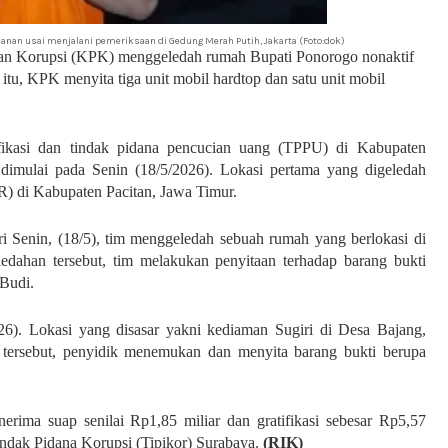
hanan usai menjalani pemeriksaan di Gedung Merah Putih, Jakarta (Foto:dok)
an Korupsi (KPK) menggeledah rumah Bupati Ponorogo nonaktif
tu, KPK menyita tiga unit mobil hardtop dan satu unit mobil
ifikasi dan tindak pidana pencucian uang (TPPU) di Kabupaten
imulai pada Senin (18/5/2026). Lokasi pertama yang digeledah
) di Kabupaten Pacitan, Jawa Timur.
 Senin, (18/5), tim menggeledah sebuah rumah yang berlokasi di
edahan tersebut, tim melakukan penyitaan terhadap barang bukti
 Budi.
6). Lokasi yang disasar yakni kediaman Sugiri di Desa Bajang,
 tersebut, penyidik menemukan dan menyita barang bukti berupa
erima suap senilai Rp1,85 miliar dan gratifikasi sebesar Rp5,57
 Tindak Pidana Korupsi (Tipikor) Surabaya.
(RIK)