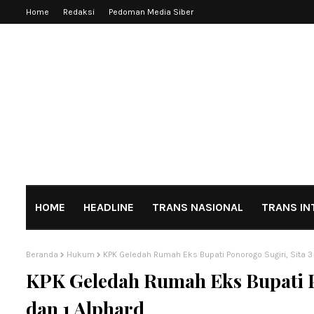
Home
Redaksi
Pedoman Media Siber
HOME
HEADLINE
TRANS NASIONAL
TRANS IN
Beranda
Hukum
KPK Geledah Rumah Eks Bupati Ponorogo Sugiri, Sita 3
KPK Geledah Rumah Eks Bupati P
dan 1 Alphard