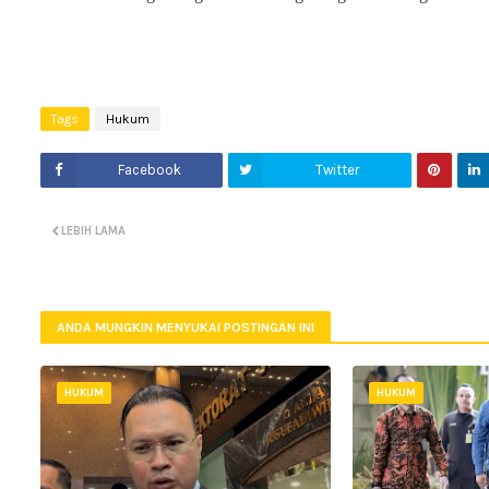
Tags
Hukum
Facebook
Twitter
LEBIH LAMA
ANDA MUNGKIN MENYUKAI POSTINGAN INI
HUKUM
HUKUM