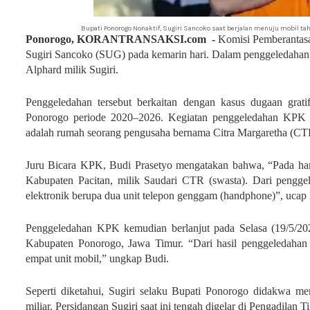
Bupati Ponorogo Nonaktif, Sugiri Sancoko saat berjalan menuju mobil ta
Ponorogo, KORANTRANSAKSI.com -
Komisi Pemberantas
Sugiri Sancoko (SUG) pada kemarin hari. Dalam penggeledahan i
Alphard milik Sugiri.
Penggeledahan tersebut berkaitan dengan kasus dugaan grat
Ponorogo periode 2020–2026. Kegiatan penggeledahan KPK d
adalah rumah seorang pengusaha bernama Citra Margaretha (CTR
Juru Bicara KPK, Budi Prasetyo mengatakan bahwa, “Pada hari
Kabupaten Pacitan, milik Saudari CTR (swasta). Dari penggel
elektronik berupa dua unit telepon genggam (handphone)”, ucap
Penggeledahan KPK kemudian berlanjut pada Selasa (19/5/202
Kabupaten Ponorogo, Jawa Timur. “Dari hasil penggeledahan
empat unit mobil,” ungkap Budi.
Seperti diketahui, Sugiri selaku Bupati Ponorogo didakwa men
miliar. Persidangan Sugiri saat ini tengah digelar di Pengadilan