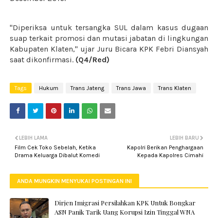
"Diperiksa untuk tersangka SUL dalam kasus dugaan
suap terkait promosi dan mutasi jabatan di lingkungan
Kabupaten Klaten," ujar Juru Bicara KPK Febri Diansyah
saat dikonfirmasi.
(Q4/Red)
Tags
Hukum
Trans Jateng
Trans Jawa
Trans Klaten
LEBIH LAMA
LEBIH BARU
Film Cek Toko Sebelah, Ketika
Kapolri Berikan Penghargaan
Drama Keluarga Dibalut Komedi
Kepada Kapolres Cimahi
ANDA MUNGKIN MENYUKAI POSTINGAN INI
Dirjen Imigrasi Persilahkan KPK Untuk Bongkar
ASN Panik Tarik Uang Korupsi Izin Tinggal WNA