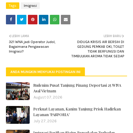
Tags
Imigrasi
LEBIH LAMA
LEBIH BARU
321 WNA jadi Operator Judol,
DIDUGA KRISIS AIR BERSIH DI
Bagaimana Pengawasan
GEDUNG PEMKAB OKI, TOILET
Imigrasi?
TIDAK BERFUNGSI DAN
TIMBULKAN AROMA TIDAK SEDAP
ANDA MUNGKIN MENYUKAI POSTINGAN INI
Rudenim Pusat Tanjung Pinang Deportasi 25 WNA
Asal Vietnam
August 07, 2026
Perkuat Layanan, Kanim Tanjung Priok Hadirkan
Layanan ‘PASPORIA’
July 27, 2026
Imigrasi Pastikan Status Pencekalan Terhadap