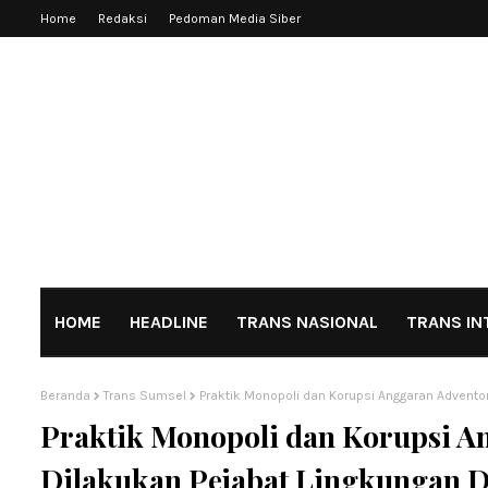
Home
Redaksi
Pedoman Media Siber
HOME
HEADLINE
TRANS NASIONAL
TRANS IN
Beranda
Trans Sumsel
Praktik Monopoli dan Korupsi Anggaran Advento
Praktik Monopoli dan Korupsi A
Dilakukan Pejabat Lingkungan 