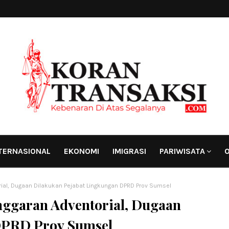
TERNASIONAL
EKONOMI
IMIGRASI
PARIWISATA
O
rial, Dugaan Dilakukan Pejabat Lingkungan DPRD Prov Sumsel
nggaran Adventorial, Dugaan
DPRD Prov Sumsel