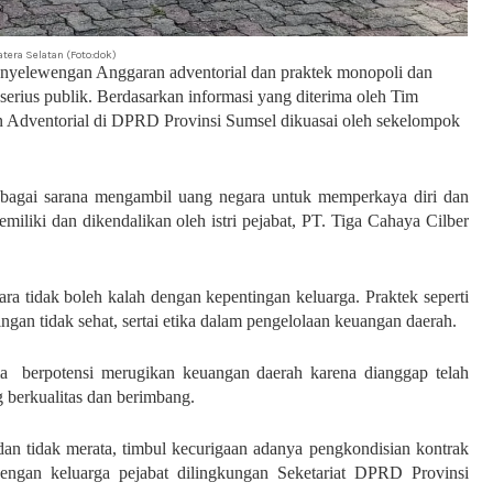
tera Selatan (Foto:dok)
yelewengan Anggaran adventorial dan praktek monopoli dan
serius publik.
Berdasarkan informasi yang diterima oleh Tim
Adventorial di DPRD Provinsi Sumsel dikuasai oleh sekelompok
ebagai sarana mengambil uang negara untuk memperkaya diri dan
liki dan dikendalikan oleh istri pejabat, PT. Tiga Cahaya Cilber
ra tidak boleh kalah dengan kepentingan keluarga. Praktek seperti
ingan tidak sehat, sertai etika dalam pengelolaan keuangan daerah.
ma berpotensi merugikan keuangan daerah karena dianggap telah
 berkualitas dan berimbang.
 dan tidak merata, timbul kecurigaan adanya pengkondisian kontrak
dengan keluarga pejabat dilingkungan Seketariat DPRD Provinsi