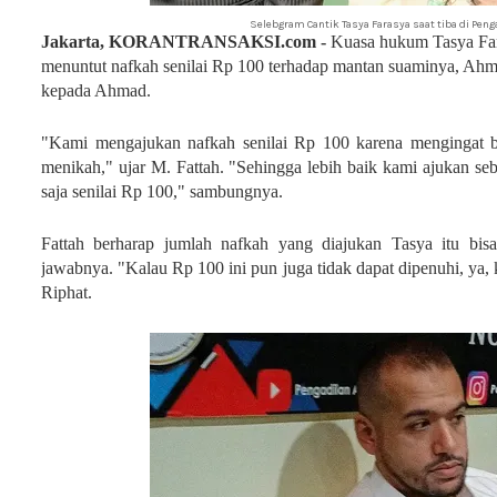
Selebgram Cantik Tasya Farasya saat tiba di Pen
Jakarta, KORANTRANSAKSI.com -
Kuasa hukum Tasya Far
menuntut nafkah senilai Rp 100 terhadap mantan suaminya, Ah
kepada Ahmad.
"Kami mengajukan nafkah senilai Rp 100 karena mengingat b
menikah," ujar M. Fattah.
"Sehingga lebih baik kami ajukan se
saja senilai Rp 100," sambungnya.
Fattah berharap jumlah nafkah yang diajukan Tasya itu bi
jawabnya. "Kalau Rp 100 ini pun juga tidak dapat dipenuhi, ya
Riphat.