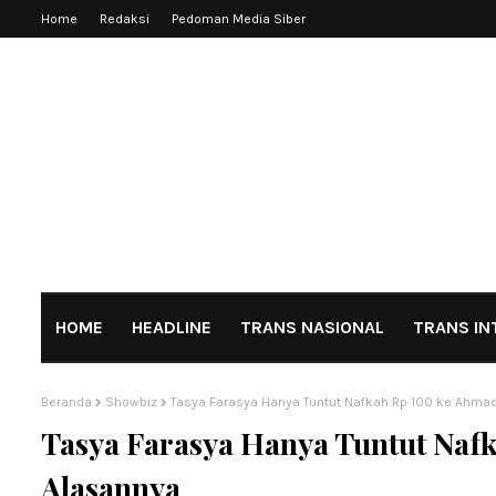
Home
Redaksi
Pedoman Media Siber
HOME
HEADLINE
TRANS NASIONAL
TRANS IN
Beranda
Showbiz
Tasya Farasya Hanya Tuntut Nafkah Rp 100 ke Ahmad
Tasya Farasya Hanya Tuntut Nafk
Alasannya