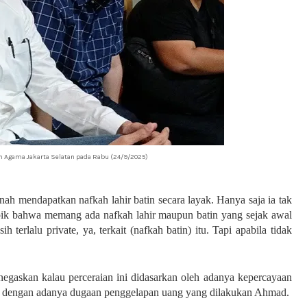
an Agama Jakarta Selatan pada Rabu (24/9/2025)
h mendapatkan nafkah lahir batin secara layak. Hanya saja ia tak
ik bahwa memang ada nafkah lahir maupun batin yang sejak awal
terlalu private, ya, terkait (nafkah batin) itu. Tapi apabila tidak
egaskan kalau perceraian ini didasarkan oleh adanya kepercayaan
it dengan adanya dugaan penggelapan uang yang dilakukan Ahmad.