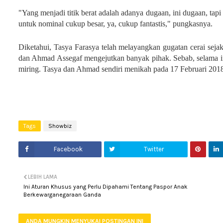
"Yang menjadi titik berat adalah adanya dugaan, ini dugaan, ta
untuk nominal cukup besar, ya, cukup fantastis," pungkasnya.
Diketahui, Tasya Farasya telah melayangkan gugatan cerai seja
dan Ahmad Assegaf mengejutkan banyak pihak. Sebab, selama ini
miring. Tasya dan Ahmad sendiri menikah pada 17 Februari 2018.
Tags
Showbiz
Facebook
Twitter
LEBIH LAMA
Ini Aturan Khusus yang Perlu Dipahami Tentang Paspor Anak
Berkewarganegaraan Ganda
ANDA MUNGKIN MENYUKAI POSTINGAN INI