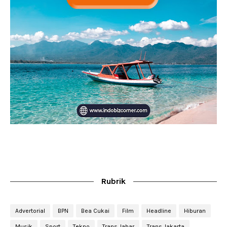
Rubrik
Advertorial
BPN
Bea Cukai
Film
Headline
Hiburan
Musik
Sport
Tekno
Trans Jabar
Trans Jakarta