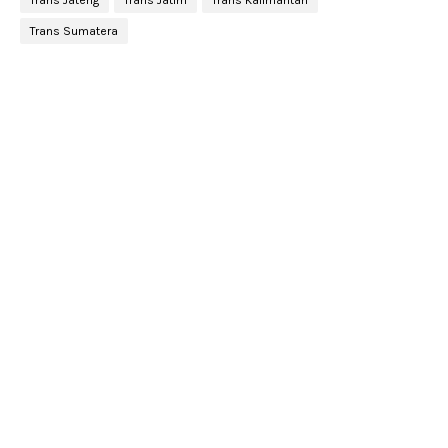
Trans Jateng
Trans Jatim
Trans Kalimantan
Trans Sumatera