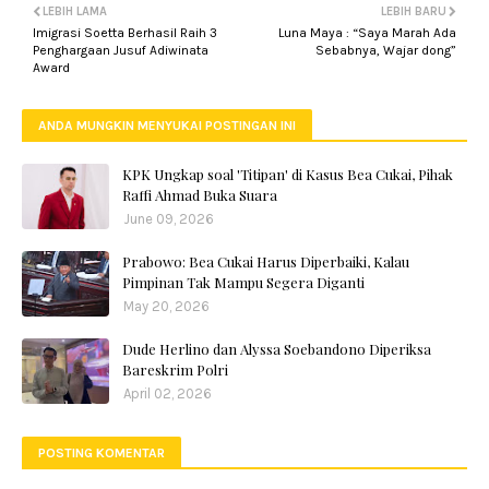
LEBIH LAMA
LEBIH BARU
Imigrasi Soetta Berhasil Raih 3
Luna Maya : “Saya Marah Ada
Penghargaan Jusuf Adiwinata
Sebabnya, Wajar dong”
Award
ANDA MUNGKIN MENYUKAI POSTINGAN INI
KPK Ungkap soal 'Titipan' di Kasus Bea Cukai, Pihak
Raffi Ahmad Buka Suara
June 09, 2026
Prabowo: Bea Cukai Harus Diperbaiki, Kalau
Pimpinan Tak Mampu Segera Diganti
May 20, 2026
Dude Herlino dan Alyssa Soebandono Diperiksa
Bareskrim Polri
April 02, 2026
POSTING KOMENTAR