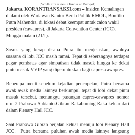
(Foto:Ilustrasi Kasus Pencurian Dompet)
Jakarta, KORANTRANSAKSI.com –
Insiden Kemalingan
dialami oleh Wartawan Kantor Berita Politik RMOL, Bonfilio
Putra Mahendra, di lokasi debat keempat untuk calon wakil
presiden (cawapres), di Jakarta Convention Center (JCC),
Minggu malam (21/1).
Sosok yang kerap disapa Putra itu menjelaskan, awalnya
suasana di lobi JCC masih ramai. Tepat di seberangnya terdapat
pagar pembatas agar simpatisan tidak masuk hingga ke dekat
pintu masuk VVIP yang diperuntukkan bagi capres-cawapres.
Beberapa menit sebelum kejadian pencopetan, Putra bersama
awak-awak media lainnya berkumpul tepat di lobi dekat pintu
masuk tersebut, menunggu pasangan capres-cawapres nomor
urut 2 Prabowo Subianto-Gibran Rakabuming Raka keluar dari
dalam Plenary Hall JCC.
Saat Prabowo-Gibran berjalan keluar menuju lobi Plenary Hall
JCC, Putra bersama puluhan awak media lainnya langsung