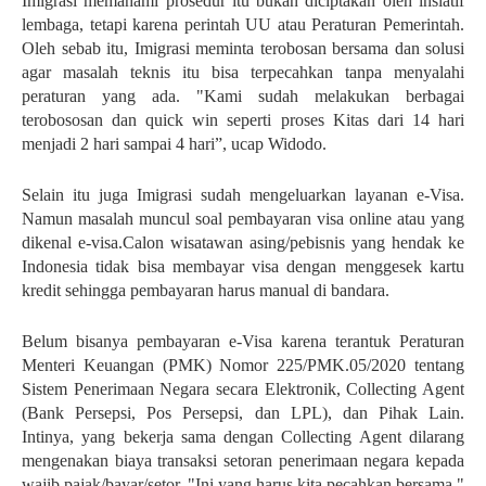
Imigrasi memahami prosedur itu bukan diciptakan oleh insiatif
lembaga, tetapi karena perintah UU atau Peraturan Pemerintah.
Oleh sebab itu, Imigrasi meminta terobosan bersama dan solusi
agar masalah teknis itu bisa terpecahkan tanpa menyalahi
peraturan yang ada. "Kami sudah melakukan berbagai
terobososan dan quick win seperti proses Kitas dari 14 hari
menjadi 2 hari sampai 4 hari”, ucap Widodo.
Selain itu juga Imigrasi sudah mengeluarkan layanan e-Visa.
Namun masalah muncul soal pembayaran visa online atau yang
dikenal e-visa.Calon wisatawan asing/pebisnis yang hendak ke
Indonesia tidak bisa membayar visa dengan menggesek kartu
kredit sehingga pembayaran harus manual di bandara.
Belum bisanya pembayaran e-Visa karena terantuk Peraturan
Menteri Keuangan (PMK) Nomor 225/PMK.05/2020 tentang
Sistem Penerimaan Negara secara Elektronik, Collecting Agent
(Bank Persepsi, Pos Persepsi, dan LPL), dan Pihak Lain.
Intinya, yang bekerja sama dengan Collecting Agent dilarang
mengenakan biaya transaksi setoran penerimaan negara kepada
wajib pajak/bayar/setor. "Ini yang harus kita pecahkan bersama,"